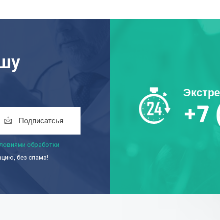
ашу
Экстр
+7 
Подписатсья
ловиями обработки
ию, без спама!