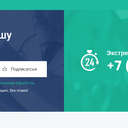
ашу
Экстр
+7 
Подписатсья
ловиями обработки
ию, без спама!