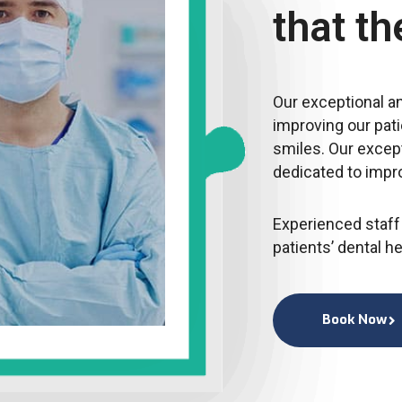
that t
Our exceptional an
improving our pati
smiles. Our except
dedicated to impr
Experienced staff 
patients’ dental h
Book Now