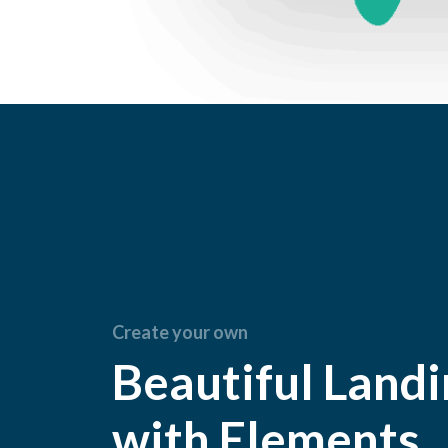
Create your own
Beautiful Land
with Elements