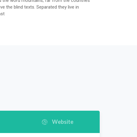
nd the word mountains, far from the countries
e the blind texts. Separated they live in
ast
Website