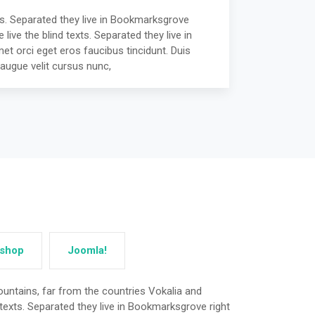
ts. Separated they live in Bookmarksgrove
ive the blind texts. Separated they live in
et orci eget eros faucibus tincidunt. Duis
augue velit cursus nunc,
ashop
Joomla!
untains, far from the countries Vokalia and
 texts. Separated they live in Bookmarksgrove right