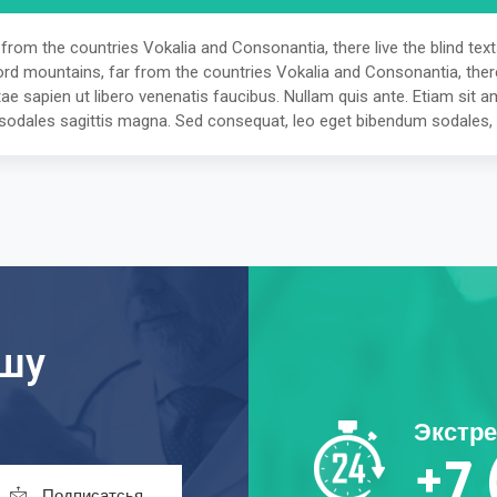
 from the countries Vokalia and Consonantia, there live the blind tex
ord mountains, far from the countries Vokalia and Consonantia, there l
e sapien ut libero venenatis faucibus. Nullam quis ante. Etiam sit am
ec sodales sagittis magna. Sed consequat, leo eget bibendum sodales, 
ашу
Экстр
+7 
Подписатсья