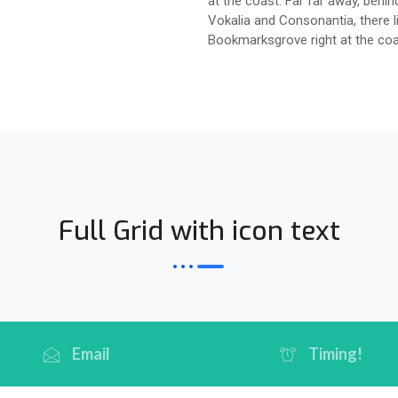
at the coast. Far far away, behi
Vokalia and Consonantia, there liv
Bookmarksgrove right at the co
Full Grid with icon text
Email
Timing!