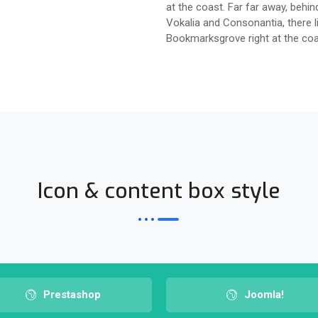
at the coast. Far far away, behi
Vokalia and Consonantia, there liv
Bookmarksgrove right at the co
Icon & content box style
Prestashop
Joomla!