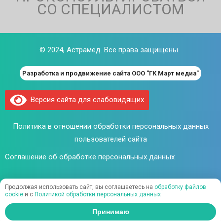
СО СПЕЦИАЛИСТОМ
© 2024,
Астрамед
. Все права защищены.
Разработка и продвижение сайта ООО "ГК Март медиа"
Версия сайта для слабовидящих
Политика в отношении обработки персональных данных
пользователей сайта
Соглашение об обработке персональных данных
Продолжая использовать сайт, вы соглашаетесь на
обработку файлов
Договор оферты
cookie
и c
Политикой обработки персональных данных
Принимаю