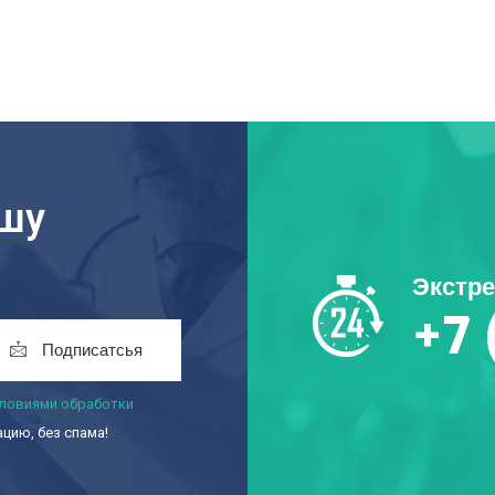
ашу
Экстр
+7 
Подписатсья
ловиями обработки
ию, без спама!