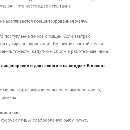
пузыря — это настоящее испытание
е накапливается концентрированная желчь.
о поступление жиров с пищей. Если завтрак
ия пузыря не происходит. Возникает застой желчи
рения, тяжести, вздутию и сбоям в работе кишечника.
т пищеварение и даст энергию на полдня? В основе
е масло гхи, нерафинированное оливковое масло,
 семена.
через час
, кусочек птицы, слабосолёную рыбу, хумус.