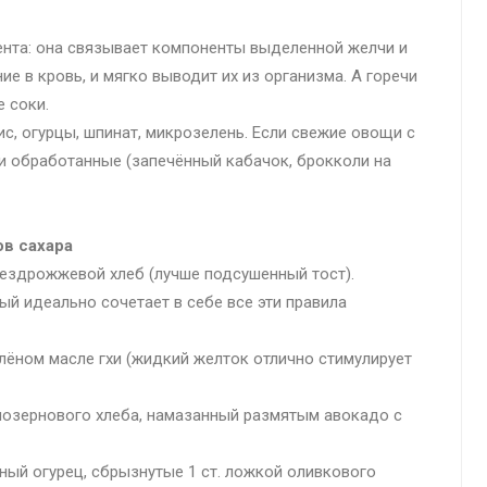
ента: она связывает компоненты выделенной желчи и
е в кровь, и мягко выводит их из организма. А горечи
 соки.
ис, огурцы, шпинат, микрозелень. Если свежие овощи с
и обработанные (запечённый кабачок, брокколи на
ов сахара
бездрожжевой хлеб (лучше подсушенный тост).
ый идеально сочетает в себе все эти правила
плёном масле гхи (жидкий желток отлично стимулирует
нозернового хлеба, намазанный размятым авокадо с
ный огурец, сбрызнутые 1 ст. ложкой оливкового