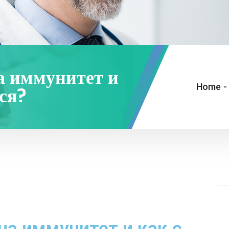
на иммунитет и
Home
-
ся?