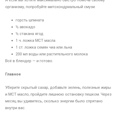
А если вы хотите максимально быстро помочь своему
организму, попробуйте митохондриальный смузи:
горсть шпината
½ авокадо
½ стакана ягод
1 ч. ложка МСТ масла
1 ст. ложка семян чиа или льна
200 мл воды или растительного молока
Всё в блендер — и готово.
Главное
Уберите скрытый сахар, добавьте зелень, полезные жиры
и МСТ масло, пройдите лишнюю остановку пешком. Через
месяц вы удивитесь, сколько энергии было спрятано
внутри вас.