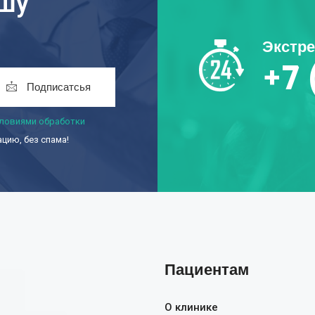
ашу
Экстр
+7 
Подписатсья
ловиями обработки
ию, без спама!
Пациентам
О клинике