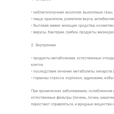
• неблагополучная экология: выхлопные газ
• пища: красители, усилители вкуса, антибиот
• бытовая химия: моющие средства, косметик
• вирусы, бактерии, грибки, продукты жизнед
2. Внутренние
• продукты метаболизма: естественные отход
клеток
• последствия лечения: метаболиты лекарств
• гормоны стресса: кортизол, адреналин, из
При хронических заболеваниях, ослабленном и
естественные фильтры (печень, почки, кишечн
перестают справляться, и вредные вещества 