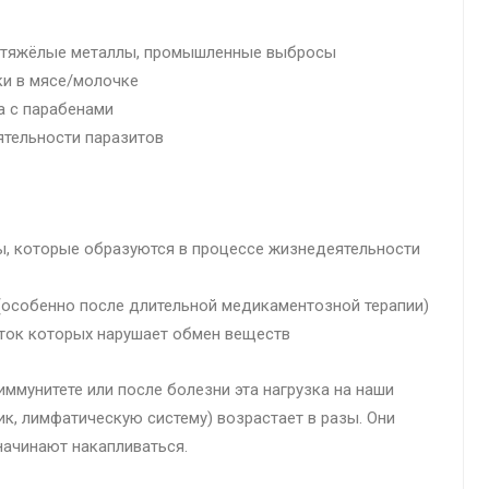
ы, тяжёлые металлы, промышленные выбросы
ики в мясе/молочке
а с парабенами
еятельности паразитов
ы, которые образуются в процессе жизнедеятельности
 (особенно после длительной медикаментозной терапии)
быток которых нарушает обмен веществ
ммунитете или после болезни эта нагрузка на наши
ик, лимфатическую систему) возрастает в разы. Они
начинают накапливаться.