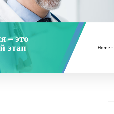
я – это
й этап
Home
-