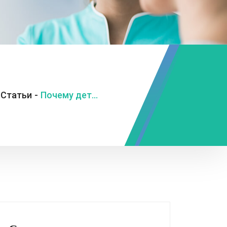
Статьи
-
Почему детоксикация – это первый и важнейший этап восстановления?