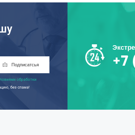
ашу
Экстр
+7 
Подписатсья
ловиями обработки
ию, без спама!