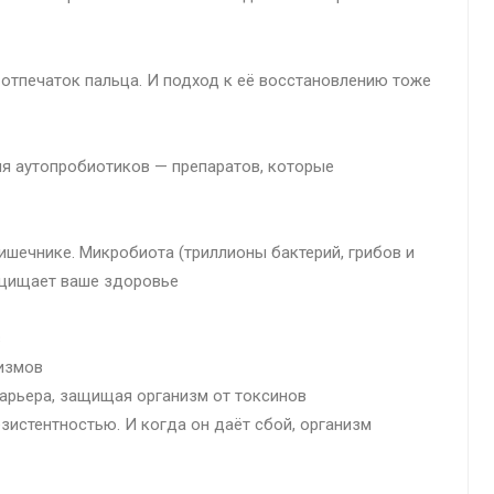
 отпечаток пальца. И подход к её восстановлению тоже
ия аутопробиотиков — препаратов, которые
ишечнике. Микробиота (триллионы бактерий, грибов и
ащищает ваше здоровье
в
измов
арьера, защищая организм от токсинов
истентностью. И когда он даёт сбой, организм