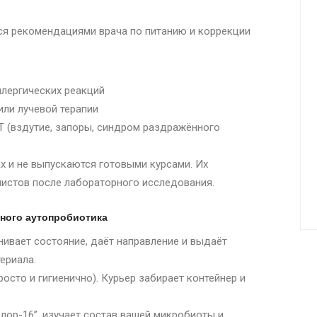
ся рекомендациями врача по питанию и коррекции
аллергических реакций
или лучевой терапии
 (вздутие, запоры, синдром раздражённого
х и не выпускаются готовыми курсами. Их
листов после лабораторного исследования.
ного аутопробиотика
нивает состояние, даёт направление и выдаёт
ериала.
осто и гигиенично). Курьер забирает контейнер и
ор-16”, изучает состав вашей микробиоты и