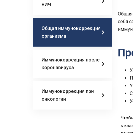
ВИЧ
Общая 
себя с
Общая иммунокоррекция
иммунн
организма
Пр
Иммунокоррекция после
коронавируса
У
П
У
Иммунокоррекция при
С
онкологии
У
Чтобы
к ква