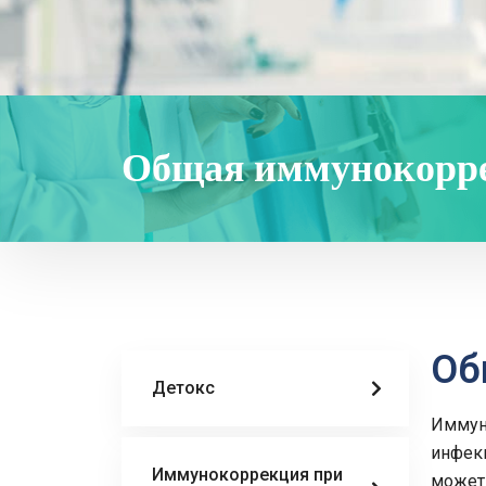
Общая иммунокорре
Об
Детокс
Иммун
инфекц
Иммунокоррекция при
может 