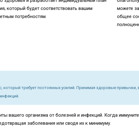
о здоровья и разработает индивидуальный план
благополу
ия, который будет соответствовать вашим
можете за
етным потребностям.
общее сос
полноцен
сс, который требует постоянных усилий. Принимая здоровые привычки,
 инфекций.
иты вашего организма от болезней и инфекций. Когда иммуните
редотвращая заболевания или сводя их к минимуму.