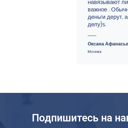
навязывают ли
важное . Обычн
деньги дерут, а
делу)s.
Оксана Афанась
Москва
Подпишитесь на н