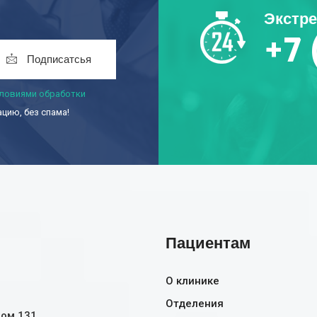
Экстр
+7 
Подписатсья
ловиями обработки
ию, без спама!
Пациентам
О клинике
Отделения
дом 131