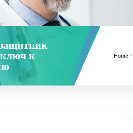
 защитник
 ключ к
Home
-
ию