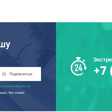
ашу
Экстр
+7 
Подписатсья
ловиями обработки
ию, без спама!