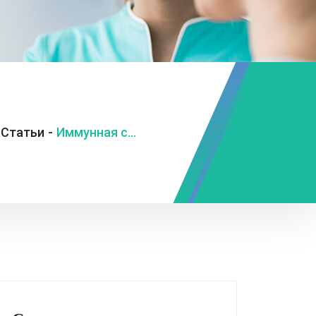
Статьи
-
Иммунная система: защитник нашего организма и ключ к общему благополучию