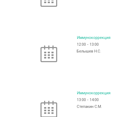
Иммунокоррекция
12:00
-
13:00
Белышев Н.С.
Иммунокоррекция
13:00
-
14:00
Степакин С.М.