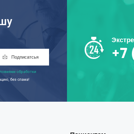
ашу
Экстр
+7 
Подписатсья
ловиями обработки
ию, без спама!